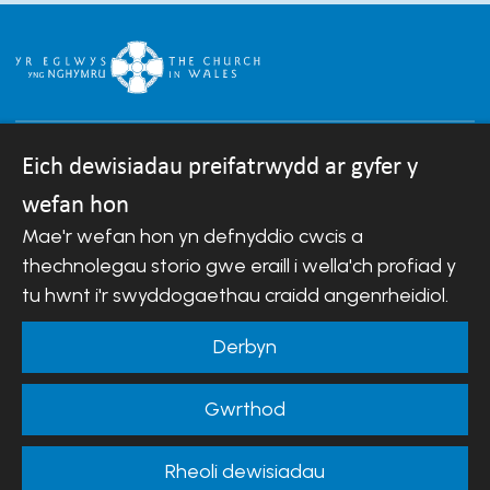
Eich dewisiadau preifatrwydd ar gyfer y
wefan hon
Hawlfraint © 2007-2026 Esgobaeth Llandaf.
Mae'r wefan hon yn defnyddio cwcis a
Cedwir pob hawl.
thechnolegau storio gwe eraill i wella'ch profiad y
Mae Bwrdd Cyllid Esgobaeth Llandaf yn gwmni sydd
wedi'i gofrestru yng Nghymru a Lloegr.
tu hwnt i'r swyddogaethau craidd angenrheidiol.
Rhif cwmni: 488549 | Rhif elusen gofrestredig:
242452
Derbyn
Telerau ac Amodau Gwefan
|
Cwcis
|
Cefnogaeth o
Gwrthod
bell
|
Hysbysiad preifatrwydd
|
Datganiad
Hygyrchedd
Rheoli dewisiadau