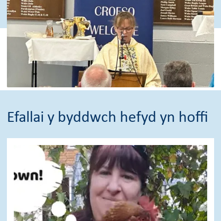
Efallai y byddwch hefyd yn hoffi