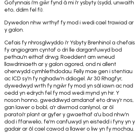
Gofynnais i'm gŵr fynd â mi i'r ysbyty (sydd, unwaith
eto, ddim fel fi).
Dywedon nhw wrthyf fy mod i wedi cael trawiad ar
y galon.
Cefais fy nhrosglwyddo i'r Ysbyty Brenhinol a chefais
fy angiogram cyntaf o dri lle darganfuwyd bod
pethau'n eithaf drwg. Roeddent am wneud
llawdriniaeth ar y galon agored, ond ni allent
oherwydd cymhlethdodau. Felly mae gen i stentiau
ac ICD sy'n fy nghadw'n ddiogel. Ar 30 Rhagfyr,
dywedwyd wrth fy ngŵr fy mod yn sâl iawn ac nad
oedd yn edrych fel fy mod wedi mynd yn hir. Y
noson honno, gweddïwyd amdanaf eto drwy'r nos,
gan lawer o bobl, a'r diwrnod canlynol, ar ôl
paratoi'r plant ar gyfer y gwaethaf a'u bod nhw'n
dod i ffarwelio, fe'm canfuwyd yn eistedd i fyny yn y
gadair ar ôl cael cawod a llawer o liw yn fy mochau.