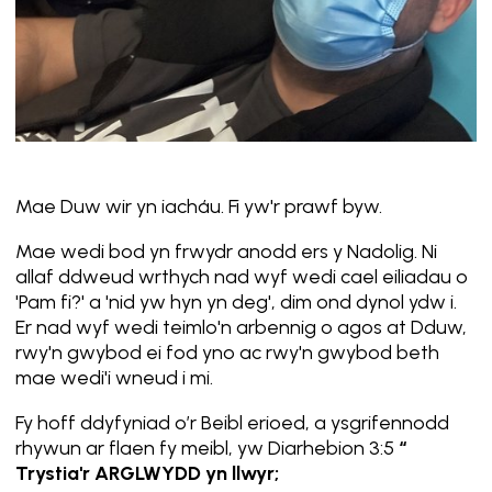
Mae Duw wir yn iacháu. Fi yw'r prawf byw.
Mae wedi bod yn frwydr anodd ers y Nadolig. Ni
allaf ddweud wrthych nad wyf wedi cael eiliadau o
'Pam fi?' a 'nid yw hyn yn deg', dim ond dynol ydw i.
Er nad wyf wedi teimlo'n arbennig o agos at Dduw,
rwy'n gwybod ei fod yno ac rwy'n gwybod beth
mae wedi'i wneud i mi.
Fy hoff ddyfyniad o’r Beibl erioed, a ysgrifennodd
rhywun ar flaen fy meibl, yw Diarhebion 3:5
“
Trystia'r ARGLWYDD yn llwyr;