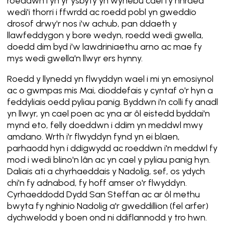
roeddwn i yn yr ysbyty yn wynebu cael fy nhraed
wedi'i thorri i ffwrdd ac roedd pobl yn gweddïo
drosof drwy'r nos i'w achub, pan ddaeth y
llawfeddygon y bore wedyn, roedd wedi gwella,
doedd dim byd i'w lawdriniaethu arno ac mae fy
mys wedi gwella'n llwyr ers hynny.
Roedd y llynedd yn flwyddyn wael i mi yn emosiynol
ac o gwmpas mis Mai, dioddefais y cyntaf o'r hyn a
feddyliais oedd pyliau panig. Byddwn i'n colli fy anadl
yn llwyr, yn cael poen ac yna ar ôl eistedd byddai'n
mynd eto, felly doeddwn i ddim yn meddwl mwy
amdano. Wrth i'r flwyddyn fynd yn ei blaen,
parhaodd hyn i ddigwydd ac roeddwn i'n meddwl fy
mod i wedi blino'n lân ac yn cael y pyliau panig hyn.
Daliais ati a chyrhaeddais y Nadolig, sef, os ydych
chi'n fy adnabod, fy hoff amser o'r flwyddyn.
Cyrhaeddodd Dydd San Steffan ac ar ôl methu
bwyta fy nghinio Nadolig a'r gweddillion (fel arfer)
dychwelodd y boen ond ni ddiflannodd y tro hwn.