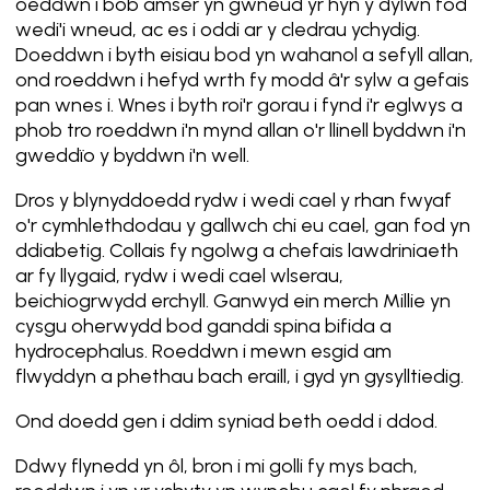
oeddwn i bob amser yn gwneud yr hyn y dylwn fod
wedi'i wneud, ac es i oddi ar y cledrau ychydig.
Doeddwn i byth eisiau bod yn wahanol a sefyll allan,
ond roeddwn i hefyd wrth fy modd â'r sylw a gefais
pan wnes i. Wnes i byth roi'r gorau i fynd i'r eglwys a
phob tro roeddwn i'n mynd allan o'r llinell byddwn i'n
gweddïo y byddwn i'n well.
Dros y blynyddoedd rydw i wedi cael y rhan fwyaf
o'r cymhlethdodau y gallwch chi eu cael, gan fod yn
ddiabetig. Collais fy ngolwg a chefais lawdriniaeth
ar fy llygaid, rydw i wedi cael wlserau,
beichiogrwydd erchyll. Ganwyd ein merch Millie yn
cysgu oherwydd bod ganddi spina bifida a
hydrocephalus. Roeddwn i mewn esgid am
flwyddyn a phethau bach eraill, i gyd yn gysylltiedig.
Ond doedd gen i ddim syniad beth oedd i ddod.
Ddwy flynedd yn ôl, bron i mi golli fy mys bach,