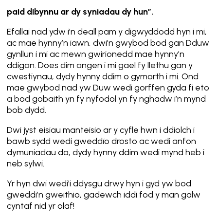
paid dibynnu ar dy syniadau dy hun”.
Efallai nad ydw i’n deall pam y digwyddodd hyn i mi,
ac mae hynny’n iawn, dwi’n gwybod bod gan Dduw
gynllun i mi ac mewn gwirionedd mae hynny’n
ddigon. Does dim angen i mi gael fy llethu gan y
cwestiynau, dydy hynny ddim o gymorth i mi. Ond
mae gwybod nad yw Duw wedi gorffen gyda fi eto
a bod gobaith yn fy nyfodol yn fy nghadw i’n mynd
bob dydd.
Dwi jyst eisiau manteisio ar y cyfle hwn i ddiolch i
bawb sydd wedi gweddïo drosto ac wedi anfon
dymuniadau da, dydy hynny ddim wedi mynd heb i
neb sylwi.
Yr hyn dwi wedi’i ddysgu drwy hyn i gyd yw bod
gweddi’n gweithio, gadewch iddi fod y man galw
cyntaf nid yr olaf!