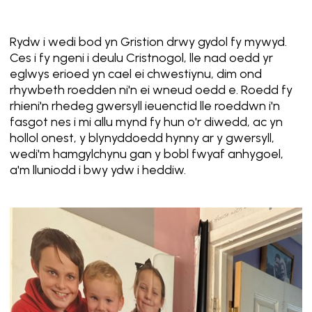
Rydw i wedi bod yn Gristion drwy gydol fy mywyd.
Ces i fy ngeni i deulu Cristnogol, lle nad oedd yr
eglwys erioed yn cael ei chwestiynu, dim ond
rhywbeth roedden ni'n ei wneud oedd e. Roedd fy
rhieni'n rhedeg gwersyll ieuenctid lle roeddwn i'n
fasgot nes i mi allu mynd fy hun o'r diwedd, ac yn
hollol onest, y blynyddoedd hynny ar y gwersyll,
wedi'm hamgylchynu gan y bobl fwyaf anhygoel,
a'm lluniodd i bwy ydw i heddiw.