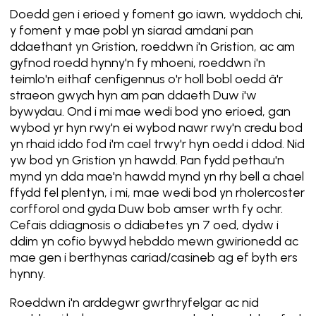
Doedd gen i erioed y foment go iawn, wyddoch chi,
y foment y mae pobl yn siarad amdani pan
ddaethant yn Gristion, roeddwn i'n Gristion, ac am
gyfnod roedd hynny'n fy mhoeni, roeddwn i'n
teimlo'n eithaf cenfigennus o'r holl bobl oedd â'r
straeon gwych hyn am pan ddaeth Duw i'w
bywydau. Ond i mi mae wedi bod yno erioed, gan
wybod yr hyn rwy'n ei wybod nawr rwy'n credu bod
yn rhaid iddo fod i'm cael trwy'r hyn oedd i ddod. Nid
yw bod yn Gristion yn hawdd. Pan fydd pethau'n
mynd yn dda mae'n hawdd mynd yn rhy bell a chael
ffydd fel plentyn, i mi, mae wedi bod yn rholercoster
corfforol ond gyda Duw bob amser wrth fy ochr.
Cefais ddiagnosis o ddiabetes yn 7 oed, dydw i
ddim yn cofio bywyd hebddo mewn gwirionedd ac
mae gen i berthynas cariad/casineb ag ef byth ers
hynny.
Roeddwn i'n arddegwr gwrthryfelgar ac nid