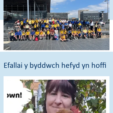
Efallai y byddwch hefyd yn hoffi