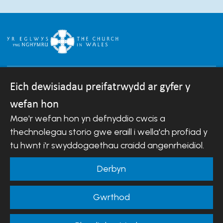
Eich dewisiadau preifatrwydd ar gyfer y
wefan hon
Hawlfraint © 2007-2026 Esgobaeth Llandaf.
Mae'r wefan hon yn defnyddio cwcis a
Cedwir pob hawl.
thechnolegau storio gwe eraill i wella'ch profiad y
Mae Bwrdd Cyllid Esgobaeth Llandaf yn gwmni sydd
wedi'i gofrestru yng Nghymru a Lloegr.
tu hwnt i'r swyddogaethau craidd angenrheidiol.
Rhif cwmni: 488549 | Rhif elusen gofrestredig:
242452
Derbyn
Telerau ac Amodau Gwefan
|
Cwcis
|
Cefnogaeth o
Gwrthod
bell
|
Hysbysiad preifatrwydd
|
Datganiad
Hygyrchedd