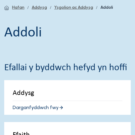
Hafan
Addysg
Ysgolion ac Addysg
Addoli
Addoli
Efallai y byddwch hefyd yn hoffi
Addysg
Darganfyddwch fwy
Ffaith