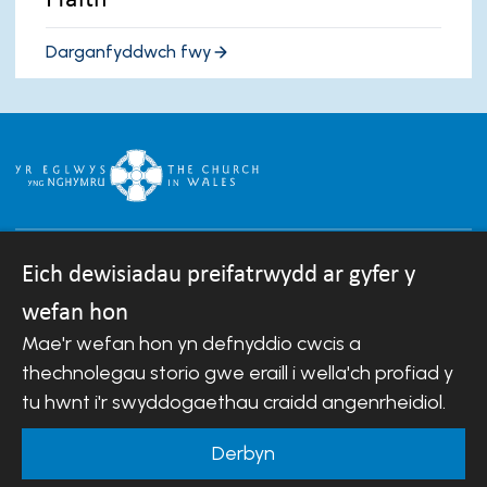
Darganfyddwch fwy
Eich dewisiadau preifatrwydd ar gyfer y
wefan hon
Hawlfraint © 2007-2026 Esgobaeth Llandaf.
Mae'r wefan hon yn defnyddio cwcis a
Cedwir pob hawl.
Mae Bwrdd Cyllid Esgobaeth Llandaf yn gwmni sydd
thechnolegau storio gwe eraill i wella'ch profiad y
wedi'i gofrestru yng Nghymru a Lloegr.
tu hwnt i'r swyddogaethau craidd angenrheidiol.
Rhif cwmni: 488549 | Rhif elusen gofrestredig:
242452
Derbyn