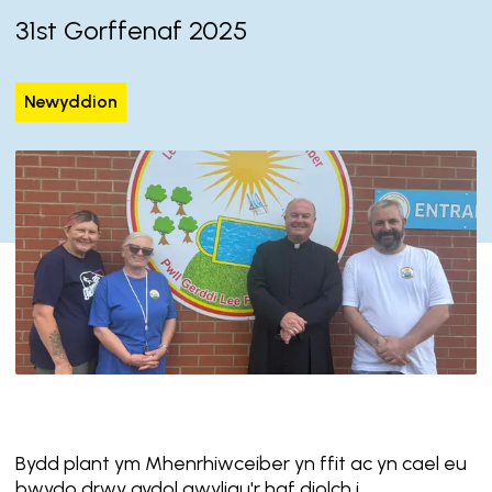
31st Gorffenaf 2025
Newyddion
Bydd plant ym Mhenrhiwceiber yn ffit ac yn cael eu
bwydo drwy gydol gwyliau'r haf diolch i