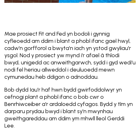
Mae prosiect Fit and Fed yn bodoli i gynnig
cyfleoedd am ddim i blant a phobl ifanc gael hwyl,
cadw'n gorfforol a bwyta'n iach yn ystod gwyliau'r
ysgol. Nod y prosiect yw mynd i'r afael â thlodi
bwyd, unigedd ac anweithgarwch, sydd i gyd wedi'u
nodi fel heriau allweddol i deuluoedd mewn
cymunedau heb ddigon o adnoddau.
Bob dydd Iau'r haf hwn bydd gwirfoddolwyr yn
cefnogi plant a phobl ifanc o bob cwr o
Benrhiwceiber a'r ardaloedd cyfagos. Bydd y tîm yn
darparu prydau bwyd i blant sy'n mwynhau
gweithgareddau am ddim ym mhwll lleol Gerddi
Lee.