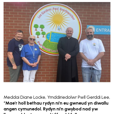
Meddai Diane Locke, Ymddiriedolwr Pwll Gerddi Lee,
“Mae’r holl bethau rydyn ni’n eu gwneud yn diwallu
angen cymunedol. Rydyn ni’n gwybod nad yw