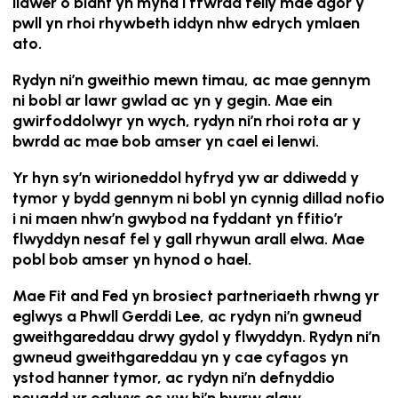
llawer o blant yn mynd i ffwrdd felly mae agor y
pwll yn rhoi rhywbeth iddyn nhw edrych ymlaen
ato.
Rydyn ni’n gweithio mewn timau, ac mae gennym
ni bobl ar lawr gwlad ac yn y gegin. Mae ein
gwirfoddolwyr yn wych, rydyn ni’n rhoi rota ar y
bwrdd ac mae bob amser yn cael ei lenwi.
Yr hyn sy’n wirioneddol hyfryd yw ar ddiwedd y
tymor y bydd gennym ni bobl yn cynnig dillad nofio
i ni maen nhw’n gwybod na fyddant yn ffitio’r
flwyddyn nesaf fel y gall rhywun arall elwa. Mae
pobl bob amser yn hynod o hael.
Mae Fit and Fed yn brosiect partneriaeth rhwng yr
eglwys a Phwll Gerddi Lee, ac rydyn ni’n gwneud
gweithgareddau drwy gydol y flwyddyn. Rydyn ni’n
gwneud gweithgareddau yn y cae cyfagos yn
ystod hanner tymor, ac rydyn ni’n defnyddio