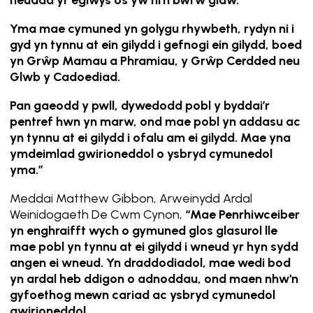
neuadd yr eglwys os yw hi’n bwrw glaw.
Yma mae cymuned yn golygu rhywbeth, rydyn ni i
gyd yn tynnu at ein gilydd i gefnogi ein gilydd, boed
yn Grŵp Mamau a Phramiau, y Grŵp Cerdded neu
Glwb y Cadoediad.
Pan gaeodd y pwll, dywedodd pobl y byddai’r
pentref hwn yn marw, ond mae pobl yn addasu ac
yn tynnu at ei gilydd i ofalu am ei gilydd. Mae yna
ymdeimlad gwirioneddol o ysbryd cymunedol
yma.”
Meddai Matthew Gibbon, Arweinydd Ardal
Weinidogaeth De Cwm Cynon,
“Mae Penrhiwceiber
yn enghraifft wych o gymuned glos glasurol lle
mae pobl yn tynnu at ei gilydd i wneud yr hyn sydd
angen ei wneud. Yn draddodiadol, mae wedi bod
yn ardal heb ddigon o adnoddau, ond maen nhw'n
gyfoethog mewn cariad ac ysbryd cymunedol
gwirioneddol.