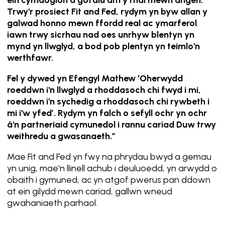
ein cymdogion a gofalu am y rhai mewn angen.
Trwy'r prosiect Fit and Fed, rydym yn byw allan y
galwad honno mewn ffordd real ac ymarferol
iawn trwy sicrhau nad oes unrhyw blentyn yn
mynd yn llwglyd, a bod pob plentyn yn teimlo'n
werthfawr.
Fel y dywed yn Efengyl Mathew ‘Oherwydd
roeddwn i'n llwglyd a rhoddasoch chi fwyd i mi,
roeddwn i'n sychedig a rhoddasoch chi rywbeth i
mi i'w yfed’. Rydym yn falch o sefyll ochr yn ochr
â'n partneriaid cymunedol i rannu cariad Duw trwy
weithredu a gwasanaeth.”
Mae Fit and Fed yn fwy na phrydau bwyd a gemau
yn unig, mae'n llinell achub i deuluoedd, yn arwydd o
obaith i gymuned, ac yn atgof pwerus pan ddown
at ein gilydd mewn cariad, gallwn wneud
gwahaniaeth parhaol.