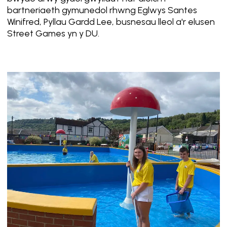
bartneriaeth gymunedol rhwng Eglwys Santes
Winifred, Pyllau Gardd Lee, busnesau lleol a'r elusen
Street Games yn y DU.