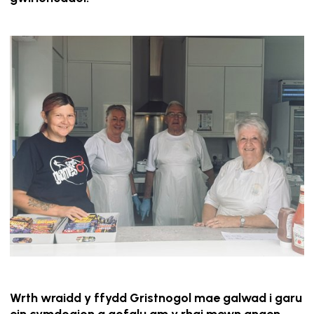
Wrth wraidd y ffydd Gristnogol mae galwad i garu