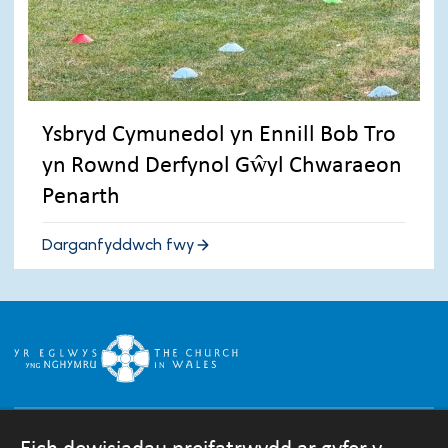
Ysbryd Cymunedol yn Ennill Bob Tro
yn Rownd Derfynol Gŵyl Chwaraeon
Penarth
Darganfyddwch fwy
Eich dewisiadau preifatrwydd ar gyfer y