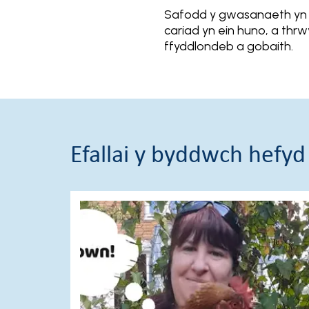
Safodd y gwasanaeth yn Eg
cariad yn ein huno, a th
ffyddlondeb a gobaith.
Efallai y byddwch hefyd 