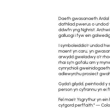
Daeth gwasanaeth Ardal 
dathliad pwerus o undod y
ddwfn yng Nghrist. Archwi
galluogi i fyw ein galwed
I symboleiddio'r undod hwn
maent yn caru, yn gwasanae
arwydd gweladwy o'r rhodd
rhai sy'n gofalu am y myn
cynrychioli gweinidogaeth 
adlewyrchu prosiect gwa
Gyda'i gilydd, peintiodd
person yn cyfrannu yn ei 
Fel mae'r Ysgrythur yn e
cytgord perffaith." — Colos