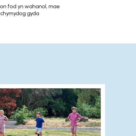
dion fod yn wahanol, mae
a chymydog gyda