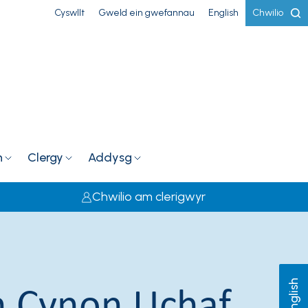
Cyswllt
Gweld ein gwefannau
English
Chwilio
h
Clergy
Addysg
Chwilio am clerigwyr
h Cynon Uchaf
English