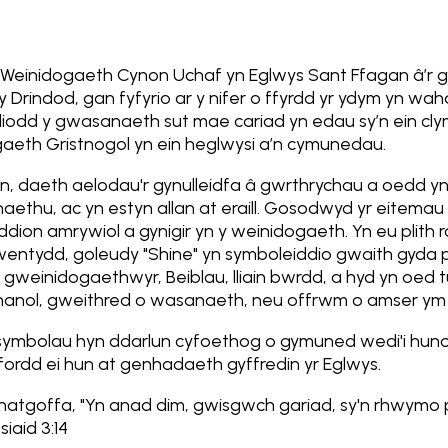
Weinidogaeth Cynon Uchaf yn Eglwys Sant Ffagan â’
 Drindod, gan fyfyrio ar y nifer o ffyrdd yr ydym yn wa
liodd y gwasanaeth sut mae cariad yn edau sy’n ein clym
igaeth Gristnogol yn ein heglwysi a’n cymunedau.
, daeth aelodau'r gynulleidfa â gwrthrychau a oedd yn c
thu, ac yn estyn allan at eraill. Gosodwyd yr eitemau h
ion amrywiol a gynigir yn y weinidogaeth. Yn eu plith
wentydd, goleudy "Shine" yn symboleiddio gwaith gyda pho
gweinidogaethwyr, Beiblau, lliain bwrdd, a hyd yn oed t
hanol, gweithred o wasanaeth, neu offrwm o amser ym
 y symbolau hyn ddarlun cyfoethog o gymuned wedi'i h
ffordd ei hun at genhadaeth gyffredin yr Eglwys.
in hatgoffa, "Yn anad dim, gwisgwch gariad, sy'n rhwy
iaid 3:14