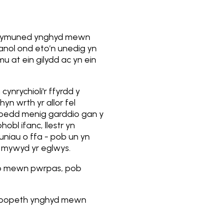
r gymuned ynghyd mewn
hanol ond eto’n unedig yn
u at ein gilydd ac yn ein
ynrychioli'r ffyrdd y
yn wrth yr allor fel
 roedd menig garddio gan y
bl ifanc, llestr yn
uniau o ffa - pob un yn
 mywyd yr eglwys.
uno mewn pwrpas, pob
mo popeth ynghyd mewn