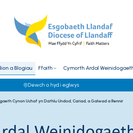
on a Blogiau
Ffaith
Cymorth Ardal Weinidogaet
Dewch o hyd i eglwys
aeth Cynon Uchaf yn Dathlu Undod, Cariad, a Galwad a Rennir
rdal Weinidogaet