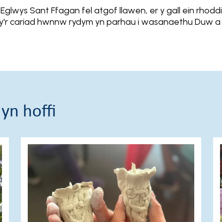
lwys Sant Ffagan fel atgof llawen, er y gall ein rhod
rwy'r cariad hwnnw rydym yn parhau i wasanaethu Duw 
yn hoffi