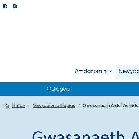
Amdanom ni
Newyddi
Diogelu
Hafan
Newyddion a Blogiau
Gwasanaeth Ardal Weinidog
Gwasanaeth A