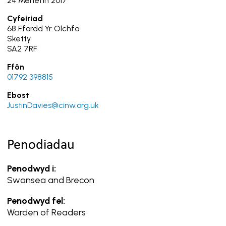
24 Mehefin 2017
Cyfeiriad
68 Ffordd Yr Olchfa
Sketty
SA2 7RF
Ffôn
01792 398815
Ebost
JustinDavies@cinw.org.uk
Penodiadau
Penodwyd i:
Swansea and Brecon
Penodwyd fel:
Warden of Readers