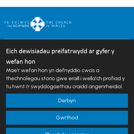
Eich dewisiadau preifatrwydd ar gyfer y
wefan hon
Hawlfraint © 2007-2026 Esgobaeth Llandaf.
Mae'r wefan hon yn defnyddio cwcis a
Cedwir pob hawl.
Mae Bwrdd Cyllid Esgobaeth Llandaf yn gwmni sydd
thechnolegau storio gwe eraill i wella'ch profiad y
wedi'i gofrestru yng Nghymru a Lloegr.
tu hwnt i'r swyddogaethau craidd angenrheidiol.
Rhif cwmni: 488549 | Rhif elusen gofrestredig:
242452
Derbyn
Telerau ac Amodau Gwefan
|
Cwcis
|
Cefnogaeth o
Gwrthod
bell
|
Hysbysiad preifatrwydd
|
Datganiad
Hygyrchedd