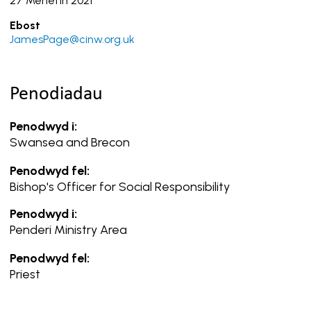
27 Mehefin 2021
Ebost
JamesPage@cinw.org.uk
Penodiadau
Penodwyd i:
Swansea and Brecon
Penodwyd fel:
Bishop's Officer for Social Responsibility
Penodwyd i:
Penderi Ministry Area
Penodwyd fel:
Priest